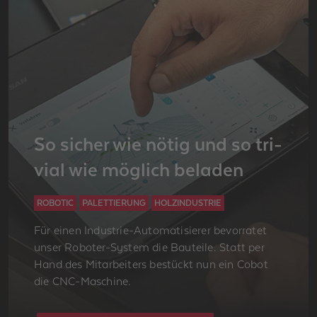
So si­cher wie nötig und so tri­
vi­al wie mög­lich be­la­den
ROBOTIC
PALETTIERUNG
HOLZINDUSTRIE
Für einen In­dus­trie-Au­to­ma­ti­sie­rer be­vor­ra­tet
unser Ro­bo­ter-Sys­tem die Bau­tei­le. Statt per
Hand des Mit­ar­bei­ters be­stückt nun ein Cobot
die CNC-Ma­schi­ne.