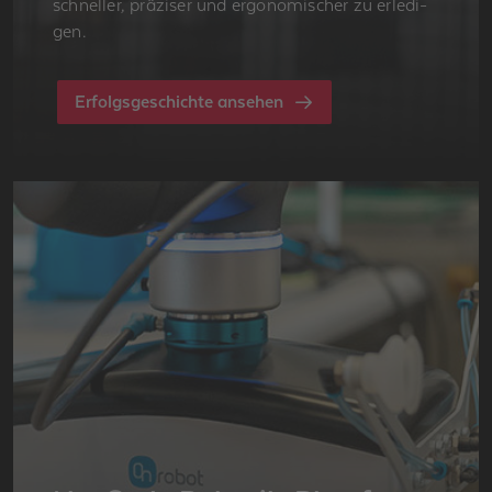
schnel­ler, prä­zi­ser und er­go­no­mi­scher zu er­le­di­
gen.
Erfolgsgeschichte ansehen