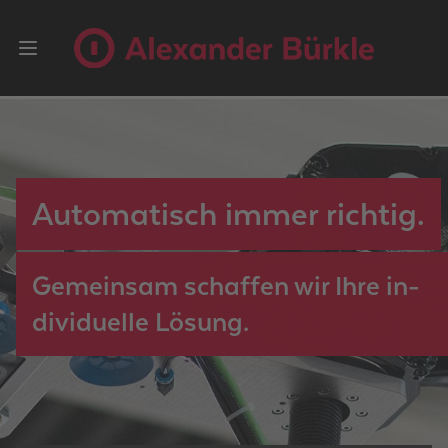
Open main menu
Au­to­ma­tisch immer rich­tig.
Ge­mein­sam schaf­fen wir Ihre in­
di­vi­du­el­le Lö­sung.