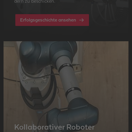
dern zu be­schi­cken.
Erfolgsgeschichte ansehen
Kol­la­bo­ra­ti­ver Ro­bo­ter