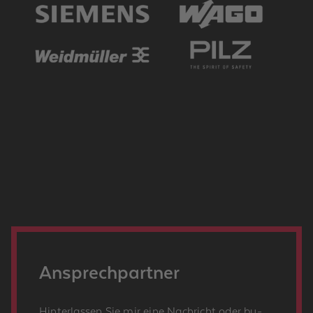
An­sprech­part­ner
Hin­ter­las­sen Sie mir eine Nach­richt oder
bu­