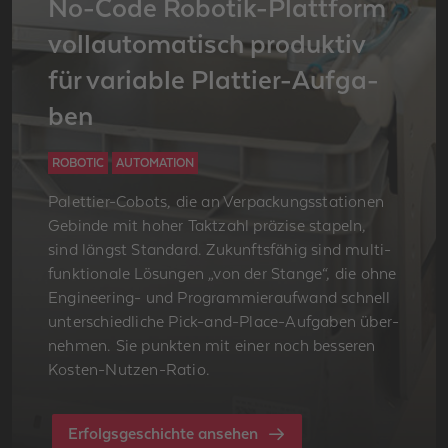
No-Code Ro­bo­tik-Platt­form
voll­au­to­ma­tisch pro­duk­tiv
für va­ria­ble Plat­tier-Auf­ga­
ben
ROBOTIC
AUTOMATION
Pa­let­tier-Co­bots, die an Ver­pa­ckungs­sta­tio­nen
Ge­bin­de mit hoher Takt­zahl prä­zi­se sta­peln,
sind längst Stan­dard. Zu­kunfts­fä­hig sind mul­ti­
funk­tio­na­le Lö­sun­gen „von der Stan­ge“, die ohne
En­gi­nee­ring- und Pro­gram­mier­auf­wand schnell
un­ter­schied­li­che Pick-and-Place-Auf­ga­ben über­
neh­men. Sie punk­ten mit einer noch bes­se­ren
Kos­ten-Nut­zen-Ratio.
Erfolgsgeschichte ansehen