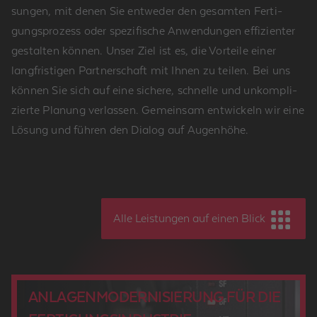
sun­gen, mit denen Sie ent­we­der den ge­sam­ten Fer­ti­
gungs­pro­zess oder spe­zi­fi­sche An­wen­dun­gen ef­fi­zi­en­ter
ge­stal­ten kön­nen. Unser Ziel ist es, die Vor­tei­le einer
lang­fris­ti­gen Part­ner­schaft mit Ihnen zu tei­len. Bei uns
kön­nen Sie sich auf eine si­che­re, schnel­le und un­kom­pli­
zier­te Pla­nung ver­las­sen. Ge­mein­sam ent­wi­ckeln wir eine
Lö­sung und füh­ren den Dia­log auf Au­gen­hö­he.
Alle Leistungen auf einen Blick
AN­LA­GEN­MO­DER­NI­SIE­RUNG FÜR DIE