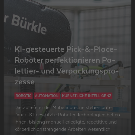
KI-ge­steu­er­te Pick-&-Place-
Ro­bo­ter per­fek­tio­nie­ren Pa­
let­tier- und Ver­pa­ckungs­pro­
zes­se
ROBOTIC
AUTOMATION
KUENSTLICHE INTELLIGENZ
Die Zu­lie­fe­rer der Mö­bel­in­dus­trie ste­hen unter
Druck. KI-ge­stütz­te Ro­bo­ter-Tech­no­lo­gi­en hel­fen
ihnen, bis­lang ma­nu­ell er­le­dig­te, re­pe­ti­ti­ve und
kör­per­lich an­stren­gen­de Ar­bei­ten we­sent­lich