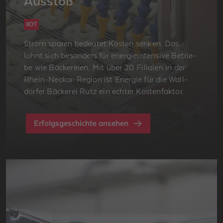
Aus­stoß
IIOT
Strom spa­ren be­deu­tet Kos­ten sen­ken. Das
lohnt sich be­son­ders für en­er­gie­in­ten­si­ve Be­trie­
be wie Bä­cke­rei­en. Mit über 20 Fi­lia­len in der
Rhein-Ne­ckar-Re­gi­on ist En­er­gie für die Wall­
dor­fer Bä­cke­rei Rutz ein ech­ter Kos­ten­fak­tor.
Erfolgsgeschichte ansehen