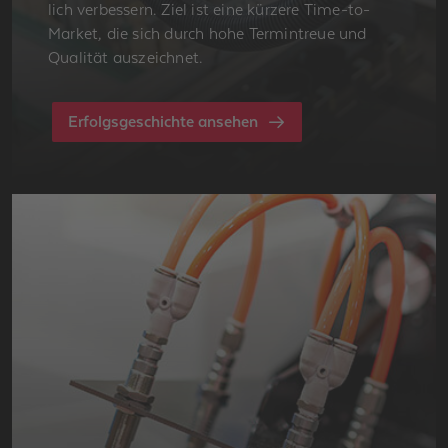
lich ver­bes­sern. Ziel ist eine kür­ze­re Time-to-
Mar­ket, die sich durch hohe Ter­min­treue und
Qua­li­tät aus­zeich­net.
Erfolgsgeschichte ansehen