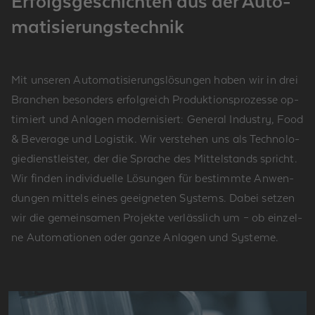
Er­folgs­ge­schich­ten aus der Au­to­
ma­ti­sie­rungs­tech­nik
Mit un­se­ren Au­to­ma­ti­sie­rungs­lö­sun­gen haben wir in drei
Bran­chen be­son­ders er­folg­reich Pro­duk­ti­ons­pro­zes­se op­
ti­miert und An­la­gen mo­der­ni­siert: Ge­ne­ral In­dus­try, Food
& Be­ver­age und Lo­gis­tik. Wir ver­ste­hen uns als Tech­no­lo­
gie­dienst­leis­ter, der die Spra­che des Mit­tel­stands spricht.
Wir fin­den in­di­vi­du­el­le Lö­sun­gen für be­stimm­te An­wen­
dun­gen mit­tels eines ge­eig­ne­ten Sys­tems. Dabei set­zen
wir die ge­mein­sa­men Pro­jek­te ver­läss­lich um – ob ein­zel­
ne Au­to­ma­tio­nen oder ganze An­la­gen und Sys­te­me.