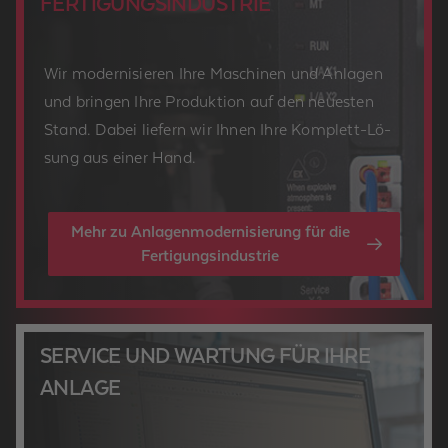
FER­TI­GUNGS­IN­DUS­TRIE
Wir mo­der­ni­sie­ren Ihre Ma­schi­nen und An­la­gen
und brin­gen Ihre Pro­duk­ti­on auf den neu­es­ten
Stand. Dabei lie­fern wir Ihnen Ihre Kom­plett-Lö­
sung aus einer Hand.
Mehr zu Anlagenmodernisierung für die
Fertigungsindustrie
SER­VICE UND WAR­TUNG FÜR IHRE
AN­LA­GE