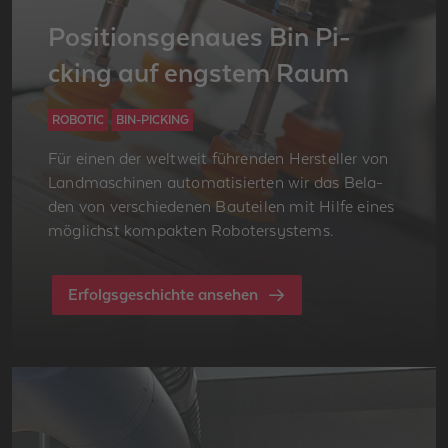
Po­si­ti­ons­ge­nau­es Bin Pi­
cking auf engs­tem Raum
ROBOTIC
BIN-PICKING
Für einen der welt­weit füh­ren­den Her­stel­ler von
Land­ma­schi­nen au­to­ma­ti­sier­ten wir das Be­la­
den von ver­schie­de­nen Bau­tei­len mit Hilfe eines
mög­lichst kom­pak­ten Ro­bo­ter­sys­tems.
Erfolgsgeschichte ansehen