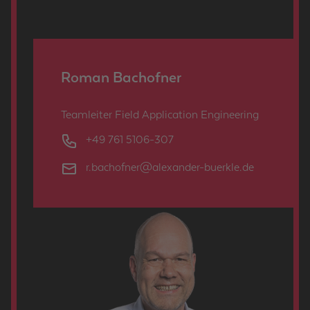
Roman Bachof­ner
Team­lei­ter Field Ap­pli­ca­ti­on En­gi­nee­ring
Phone num­ber
+49 761 5106-307
Email
r.​bachofner@​alexander-​buerkle.​de