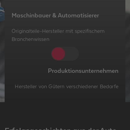
Ma­schin­bau­er & Au­to­ma­ti­sie­rer
Ori­gi­nal­tei­le-Her­stel­ler mit spe­zi­fi­schem
Bran­chen­wis­sen
Produktionsunternehmen
Her­stel­ler von Gü­tern ver­schie­de­ner Be­dar­fe