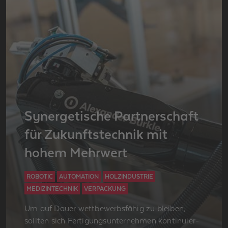
Syn­er­ge­ti­sche Part­ner­schaft
für Zu­kunfts­tech­nik mit
hohem Mehr­wert
ROBOTIC
AUTOMATION
HOLZINDUSTRIE
MEDIZINTECHNIK
VERPACKUNG
Um auf Dauer wett­be­werbs­fä­hig zu blei­ben,
soll­ten sich Fer­ti­gungs­un­ter­neh­men kon­ti­nu­ier­