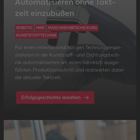
Au­to­ma­ti­sie­ren ohne Takt­
zeit ein­zu­bü­ßen
ROBOTIC
MRK
MASCHINENBESCHICKUNG
KUNSTSTOFFTECHNIK
Für einen in­ter­na­tio­nal tä­ti­gen Tech­no­lo­gie­spe­
zia­lis­ten in der Kunst­stoff- und Dich­tungs­tech­
nik au­to­ma­ti­sier­ten wir einen hän­disch aus­ge­
führ­ten Pro­duk­ti­ons­schritt und rea­li­sier­ten dabei
die ak­tu­el­le Takt­zeit.
Erfolgsgeschichte ansehen