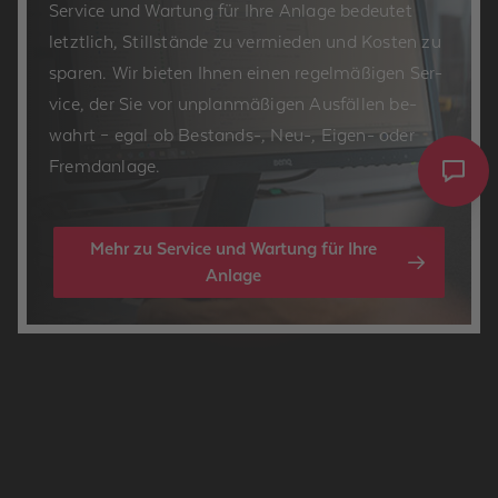
Ser­vice und War­tung für Ihre An­la­ge be­deu­tet
letzt­lich, Still­stän­de zu ver­mie­den und Kos­ten zu
spa­ren. Wir bie­ten Ihnen einen re­gel­mä­ßi­gen Ser­
vice, der Sie vor un­plan­mä­ßi­gen Aus­fäl­len be­
wahrt – egal ob Be­stands-, Neu-, Eigen- oder
Fremd­an­la­ge.
Mehr zu Service und Wartung für Ihre
Anlage