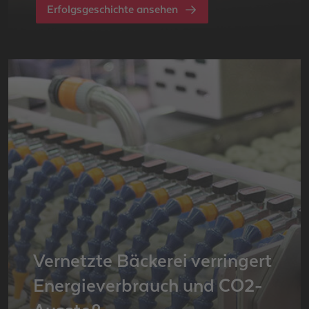
Erfolgsgeschichte ansehen
Ver­netz­te Bä­cke­rei ver­rin­gert
En­er­gie­ver­brauch und CO2-