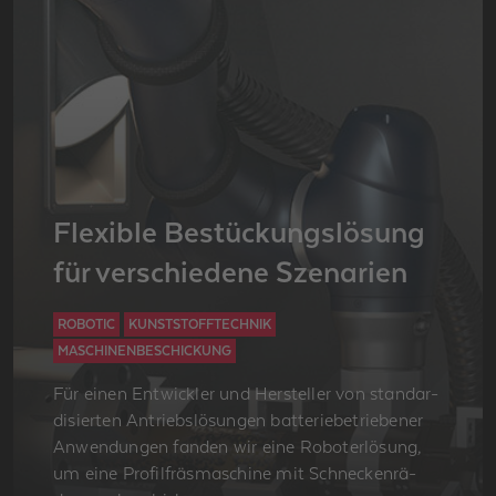
Fle­xi­ble Be­stü­ckungs­lö­sung
für ver­schie­de­ne Sze­na­ri­en
ROBOTIC
KUNSTSTOFFTECHNIK
MASCHINENBESCHICKUNG
Für einen Ent­wick­ler und Her­stel­ler von stan­dar­
di­sier­ten An­triebs­lö­sun­gen bat­te­rie­be­trie­be­ner
An­wen­dun­gen fan­den wir eine Ro­bot­erlö­sung,
um eine Pro­fil­fräs­ma­schi­ne mit Schne­cken­rä­