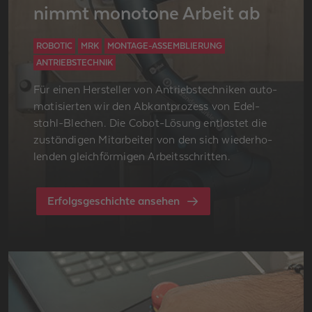
nimmt mo­no­to­ne Ar­beit ab
ROBOTIC
MRK
MONTAGE-ASSEMBLIERUNG
ANTRIEBSTECHNIK
Für einen Her­stel­ler von An­triebs­tech­ni­ken au­to­
ma­ti­sier­ten wir den Ab­kant­pro­zess von Edel­
stahl-Ble­chen. Die Cobot-Lö­sung ent­las­tet die
zu­stän­di­gen Mit­ar­bei­ter von den sich wie­der­ho­
len­den gleich­för­mi­gen Ar­beits­schrit­ten.
Erfolgsgeschichte ansehen