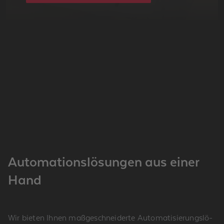
Au­to­ma­ti­ons­lö­sun­gen aus einer
Hand
Wir bie­ten Ihnen ma­ß­ge­schnei­der­te Au­to­ma­ti­sie­rungs­lö­