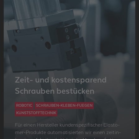
Zeit- und kos­ten­spa­rend
Schrau­ben be­stü­cken
ROBOTIC
SCHRAUBEN-KLEBEN-FUEGEN
KUNSTSTOFFTECHNIK
Für einen Her­stel­ler kun­den­spe­zi­fi­scher Elas­to­
mer-Pro­duk­te au­to­ma­ti­sier­ten wir einen zeit­in­