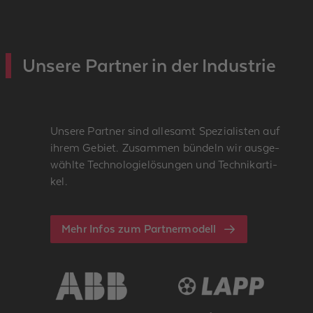
Un­se­re Part­ner in der In­dus­trie
Un­se­re Part­ner sind al­le­samt Spe­zia­lis­ten auf
ihrem Ge­biet. Zu­sam­men bün­deln wir aus­ge­
wähl­te Tech­no­lo­gie­lö­sun­gen und Tech­nik­ar­ti­
kel.
Mehr Infos zum Part­ner­mo­dell