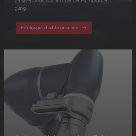
ten­si­ven Ar­beits­schritt bei der Mem­bran­fer­ti­
gung.
Erfolgsgeschichte ansehen